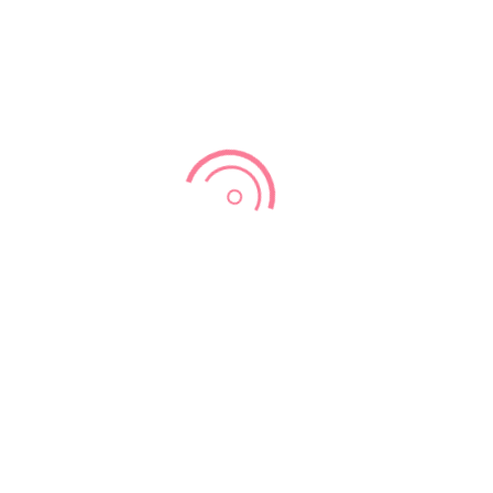
אכילה לפי שיטת הרמזור
על ידי
admin
|
פבר 1, 2021
|
אורח חיים בריא
שיטת הרמזור מסמנת באדום מזונות לא בריאים כמו סוכר, מלח, שומן
טרנס, שומן רווי, כולסטרול. אותם מומלץ לא לצרוך או להמעיט
בצריכתם. לעומת זאת מזונות ירוקים הם מזונות בריאים שמומלץ
לצרוך מהם לפי הצורך. ירוק = תאכל צהוב = להמעיט בשימוש אדום =
עצרו, תחשבו לפני שמכניסים לפה....
אורח חיים בריא