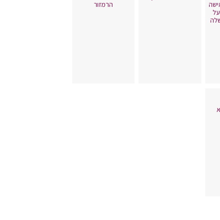
ישה
הרמזור
על
לה
א