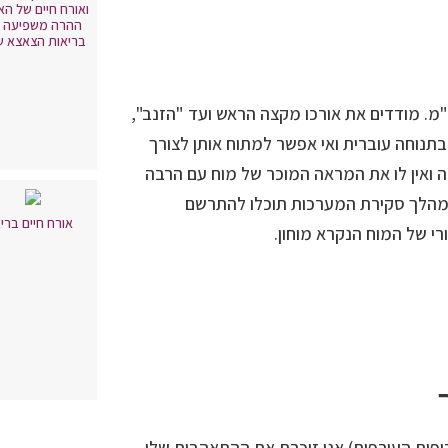
ואורח חיים של הא
ההרה משפיעה 
בריאות הצאצא ש
ר המתפתח הגיע לאורך ממוצע של כ- 9 ס"מ. מודדים את אורכו מקצה הראש ועד "הזנב",
תנוחה עוברית ואי אפשר למתוח אותן לצורך
ה ואין לו את המראה המוכר של מוח עם הרבה
במהלך סקירת המערכות תוכלו להתרשם
אורח חיים ברי
י של המוח הנקרא מוחון.
יפות העורפית) אני זוכרת את ההתאהבות שלי