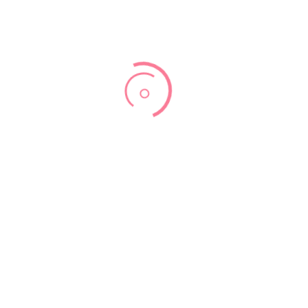
אורח חיים בריא
בדיקות מומלצות
עליך לתאם תור לסקירת מערכות שתתבצע בשבועות 24-22 , ראי
פירוט בקישור
סקירת מערכות שניה
.
במידת הצורך ניתן לבצע בדיקת
אקו לב עובר
.
התפתחות העובר
העובר הגיע לכדי אורך של כ- 27 ס"מ ומשקל של כ- 355 גרם. תנוחת