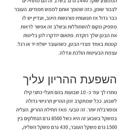
הממוצע שוקל 1440 גרם. בשלב זה הם מתחילים
לצבור שומן, כזה שהופך אותם לממש חמודים. העובר
כבר גדול אז תנועותיו מורגשות היטב, ועדיין יש לו
מספיק מקום להשתוללות ובשלב זה אפשר לראות
את הבטן שלך רוקדת. פתאום יזדקרו להן בליטות
קטנות באחד מצדי הבטן, כשהעובר ישלח יד או רגל.
עצמת הבעיטות הולכת וגדלה.
השפעת ההריון עליך
נותרו לך עוד כ- 10 שבועות בהם תעלי כחצי קילו
לשבוע. ככל שמתקרב זמן ההריון תרגישי גדולה
ומסורבלת יותר. זה טבעי. מאז תחילת ההריון, העליה
במשקל בשבוע זה היא כשל 8500 גרם הנחלקים בין
1500 גרם משקל העובר, 430 גרם משקל השליה,