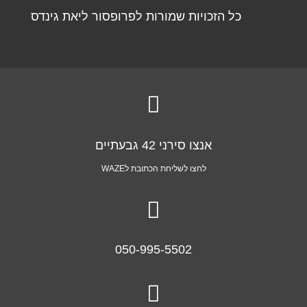
כל הזכויות שמורות לפרופסור ליאת גינדס

אנצו סירני 42 גבעתיים
לחצו לשליחת הכתובת לWAZE

050-995-5502
