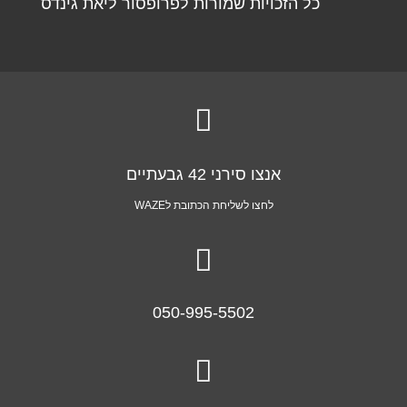
כל הזכויות שמורות לפרופסור ליאת גינדס

אנצו סירני 42 גבעתיים
לחצו לשליחת הכתובת לWAZE

050-995-5502
