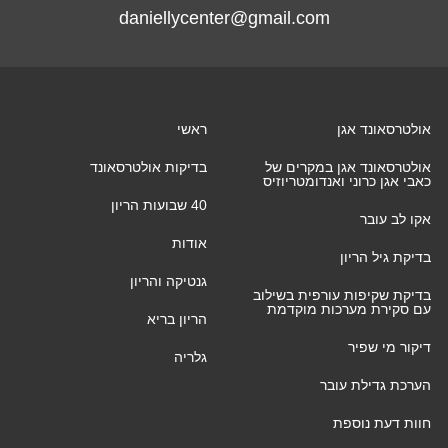
daniellycenter@gmail.com
אולטרסאונד אגן
ראשי
אולטרסאונד אגן במקרים של
בדיקות אולטרסאונד
כאבי אגן כרוני ואנדומטריוזיס
40 שבועות הריון
אקו לב עובר
אודות
בדיקת גיל הריון
גנטיקה והריון
בדיקת שקיפות עורפית בשילוב
עם סקירת מערכות מוקדמת
הריון בריא
דיקור מי שפיר
גלריה
הערכת גדילת עובר
חוות דעת נוספת