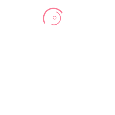
משקל עודף – מומלץ לכולן לקרא
הפעלה נכונה של שרירי רצפת האגן
אפיגנטיקה: תזונה ואורח חיים של האישה ההרה משפיעה על
בריאות הצאצא שלה
תוספי מזון
רצפת האגן
תגובות אחרונות
ארכיונים
נובמבר 2021
פברואר 2021
קטגוריות