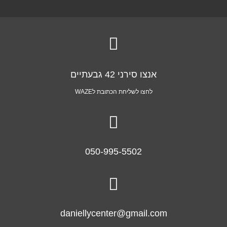

אנצו סירני 42 גבעתיים
לחצו לשליחת הכתובת לWAZE

050-995-5502

daniellycenter@gmail.com