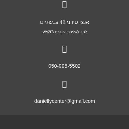

אנצו סירני 42 גבעתיים
לחצו לשליחת הכתובת לWAZE

050-995-5502

daniellycenter@gmail.com