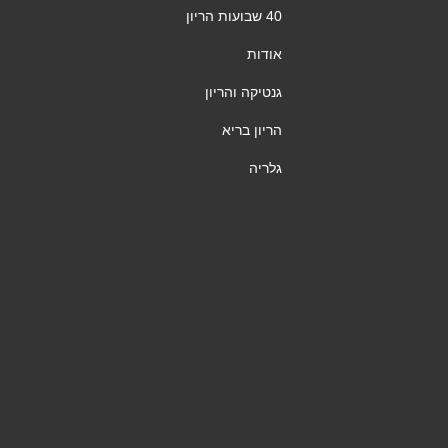
40 שבועות הריון
אודות
גנטיקה והריון
הריון בריא
גלריה