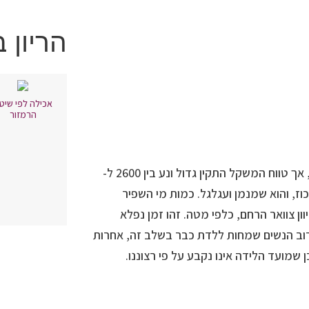
הריון 
אכילה לפי שיט
הרמזור
משקלו הממוצע של העובר, כ-3300-3100 גרם, אך טווח המשקל התקין גדול ונע בין 2600 ל-
דקוד ועד העכוז, והוא שמנמן ועגלגל. כמות מי השפיר
 צוואר הרחם, כלפי מטה. זהו זמן נפלא
 רוב הנשים שמחות ללדת כבר בשלב זה, אחרות
שמועד הלידה אינו נקבע על פי רצוננו.