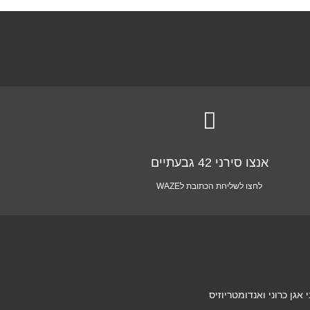

אנצו סירני 42 גבעתיים
לחצו לשליחת הכתובת לWAZE
גן כרוני ואנדומטריוזיס