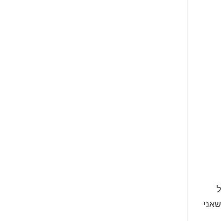
ל
שאני