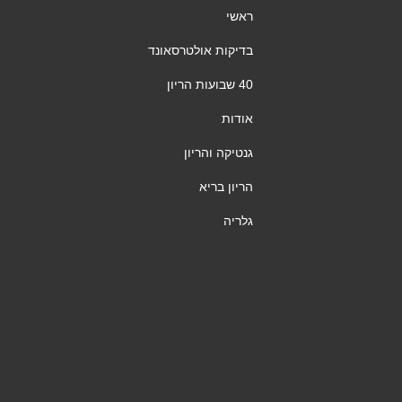
ראשי
בדיקות אולטרסאונד
40 שבועות הריון
אודות
גנטיקה והריון
הריון בריא
גלריה