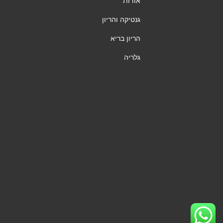
אודות
גנטיקה והריון
הריון בריא
גלריה