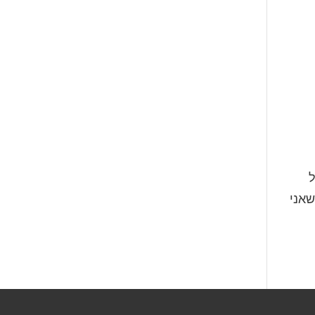
ל
שאני