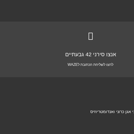

אנצו סירני 42 גבעתיים
לחצו לשליחת הכתובת לWAZE
גן כרוני ואנדומטריוזיס